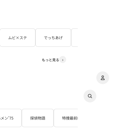
ムビ×ステ
でっちあげ
呪怨
３５年目の
もっと見る
アカウント
その
注
Gメン’75
探偵物語
特捜最前線