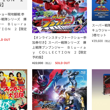
版】
ョー現地観戦 参
ー戦隊シリーズ 爆
ャー Ｂｌｕ－ｒａ
スーパー戦
ＴＩＯＮ ２【限定
キュウジャー B
3巻セット
【オンラインスタッフトークショー参
LD OUT
¥39,600
（税
加券付き】スーパー戦隊シリーズ 爆
上戦隊ブンブンジャー Ｂｌｕ－ｒａ
ｙ ＣＯＬＬＥＣＴＩＯＮ ２【限定
予約版】
¥22,000
SOLD OUT
（税込）
ャル帯付き 】復刻！東映まんがまつり １９７４年夏
ギーツエクストラ 仮面ライダーゲイザー 限定
サイボーグ00