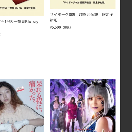
サイボーグ009 超銀河伝説 限定予
約版
 1968 一挙見Blu-ray
¥5,500
（税込）
込）
－ｒａｙ ＢＯＸ 完全生産限定版（メーカー特典つき）
限定予約版
ヨドンナ ＴＨＥ ＦＩＮＡＬ 限定予約版