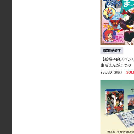
初回特典終了
【紙帽子的スペシャ
東映まんがまつり
¥3,080
SOL
（税込）
サイボーグ009 19