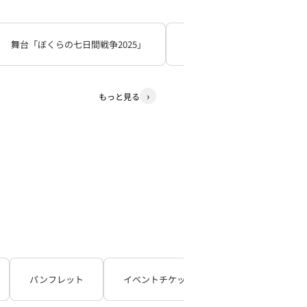
舞台「ぼくらの七日間戦争2025」
死神遣いの事件帖
少
もっと見る
パンフレット
イベントチケット