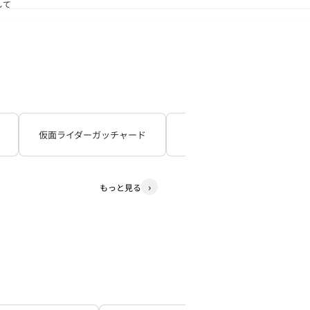
して
送状況につきまして
仮面ライダーガッチャード
仮面ライダーギーツ
もっと見る