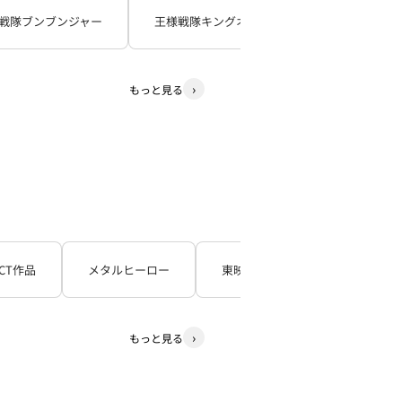
戦隊ブンブンジャー
王様戦隊キングオージャー
暴太郎戦
もっと見る
CT作品
メタルヒーロー
東映TV特撮シリーズ
石
もっと見る