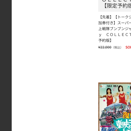
【限定予約
【先着】【トークシ
加券付き】スーパ
上戦隊ブンブンジ
ｙ ＣＯＬＬＥＣ
予約版】
¥22,000
SO
（税込）
【紙帽子的スペシ