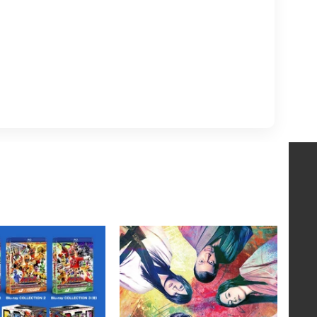
ンジャー Ｂｌｕ－ｒａｙ ＣＯＬＬＥＣＴＩＯＮ ２【限定予約版】
スーパー戦隊シリーズ 爆上戦隊ブンブンジャー Ｂｌｕ－ｒａｙ Ｃ
シリーズ 烈車戦隊トッキュウジャー Blu-ray COLLECTION 3巻セ
ムビ×ステ セット「邪魚隊／ジャッコタイ