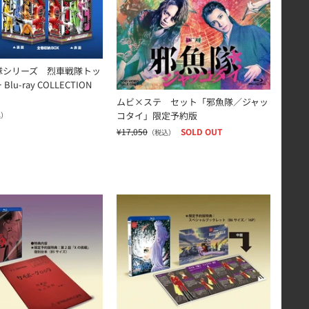
隊シリーズ 烈車戦隊トッ
lu-ray COLLECTION
ムビ×ステ セット「邪魚隊／ジャッ
コタイ」限定予約版
込）
¥17,050
SOLD OUT
（税込）
予約版
9 1968 一挙見Blu-ray 限定予約版
サイボーグ009 超銀河伝説 限定予約版