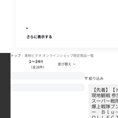
さらに表示する
トップ
東映ビデオ オンラインショップ限定商品一覧
1〜24
件
並び替え
（全
28
件）
絞り込み
【先着】【トーク
【先着】【
現地観戦 参
スーパー戦
爆上戦隊ブ
ー Ｂｌｕ
ＯＬＬＥＣ