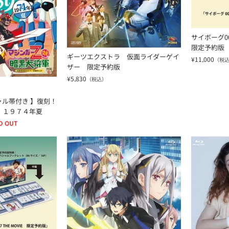
サイボーグ009
限定予約版
ギーツエクストラ 仮面ライダーゲイ
¥11,000
（税
ザー 限定予約版
¥5,830
（税込）
ル帯付き 】復刻！
 １９７４年夏
D OUT
66-1967 THE MOVIE 限定予約版
なぜ僕の世界を誰も覚えていないのか？ Ｂｌｕ
百円の恋 