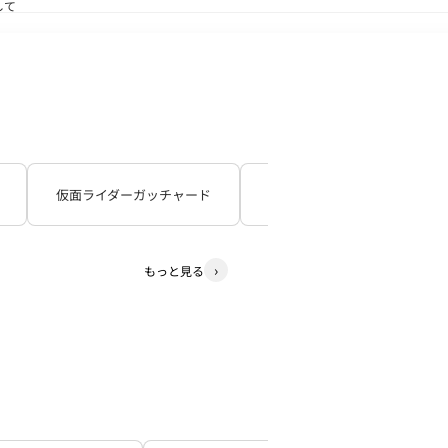
して
送状況につきまして
仮面ライダーガッチャード
仮面ライダーギーツ
もっと見る