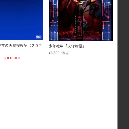
モマの火星探検記（２０２
少年社中「天守物語」
¥6,600
（税込）
SOLD OUT
）
lu-ray]