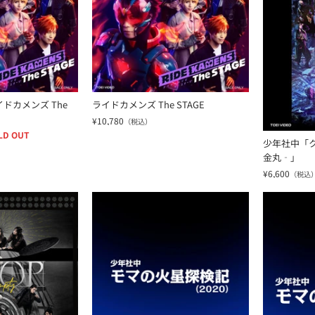
ドカメンズ The
ライドカメンズ The STAGE
¥10,780
（税込）
LD OUT
少年社中「クア
金丸‐」
¥6,600
（税込
Ｐ Ｔｅａｍ Ｈｕｍｐｔｙ」
少年社中「モマの火星探検記（２０２０）」[Blu-ra
少年社中「