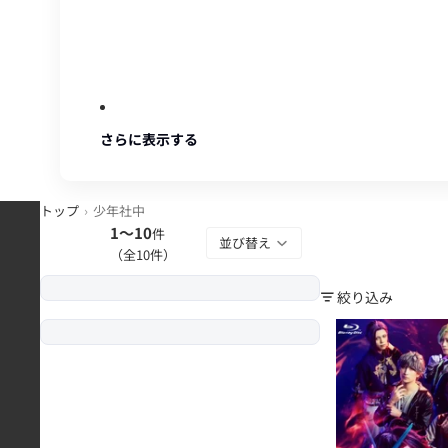
さらに表示する
トップ
少年社中
1〜10
件
並び替え
（全
10
件）
絞り込み
【限定予約版】ライド