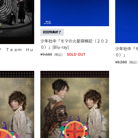
初回特典終了
少年社中「モマの火星探検記（２０２
０）」[Blu-ray]
少年社中「
Ｐ Ｔｅａｍ Ｈｕ
¥9,680
SOLD OUT
０）」
（税込）
¥8,580
（税込
ランドット 廃墟に眠る少年の夢」
少年社中「トゥーランドット 廃墟に眠る少年の夢」[B