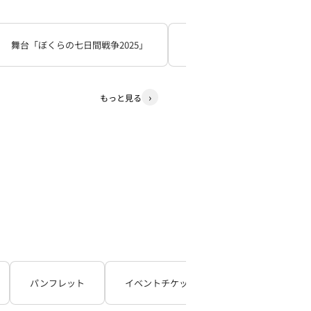
舞台「ぼくらの七日間戦争2025」
死神遣いの事件帖
少
もっと見る
パンフレット
イベントチケット