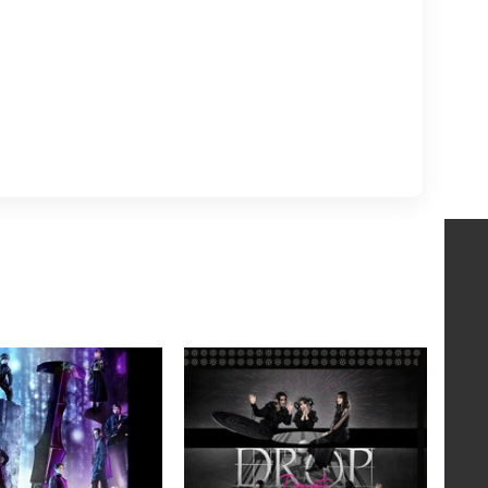
アンタム‐TIMESLIP 黄金丸‐」
少年社中「ＤＲＯＰ Ｔｅａｍ Ｄｕｍｐｔ