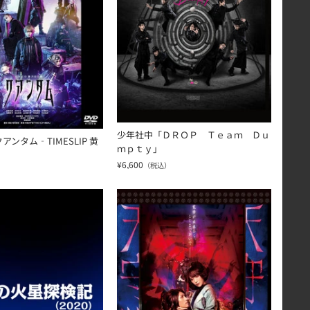
少年社中「ＤＲＯＰ Ｔｅａｍ Ｄｕ
ンタム‐TIMESLIP 黄
ｍｐｔｙ」
¥6,600
（税込）
）
y]
モマの火星探検記（２０２０）」
少年社中「天守物語」