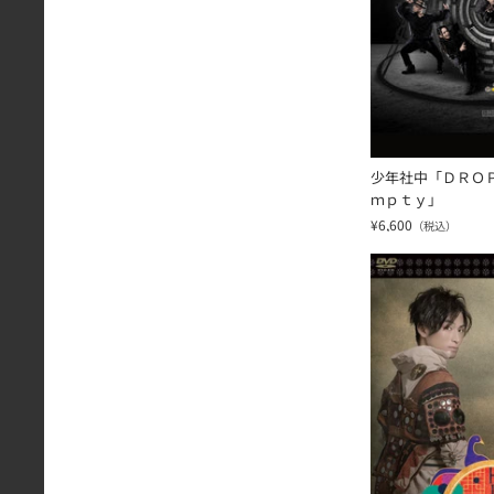
少年社中「ＤＲＯ
ｍｐｔｙ」
¥6,600
（税込）
少年社中「トゥー