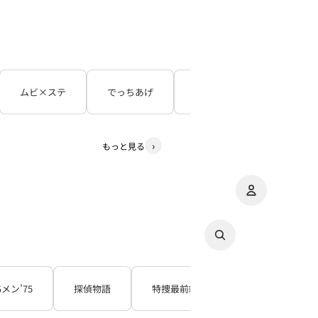
ムビ×ステ
でっちあげ
呪怨
３５年目の
もっと見る
アカウント
その
注
Gメン’75
探偵物語
特捜最前線