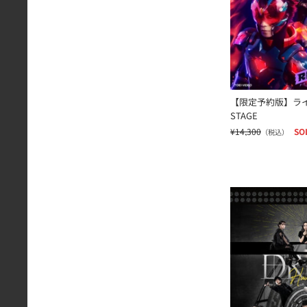
【限定予約版】ライ
STAGE
¥14,300
SO
（税込）
少年社中「ＤＲＯ