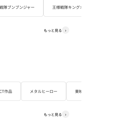
戦隊ブンブンジャー
王様戦隊キングオージャー
暴太郎戦
もっと見る
CT作品
メタルヒーロー
東映TV特撮シリーズ
石
もっと見る