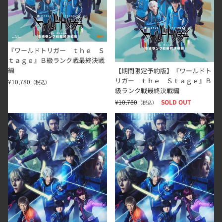
『ワールドトリガー ｔｈｅ Ｓ
ｔａｇｅ』Ｂ級ランク戦最終決戦
編
【期間限定予約版】『ワールドト
リガー ｔｈｅ Ｓｔａｇｅ』Ｂ
¥10,780
（税込）
級ランク戦最終決戦編
¥10,780
SOLD OUT
（税込）
『ワールドトリガー ｔｈｅ Ｓｔａｇｅ』ガロプラ迎撃編
【期間限定予約版】『ワールドト