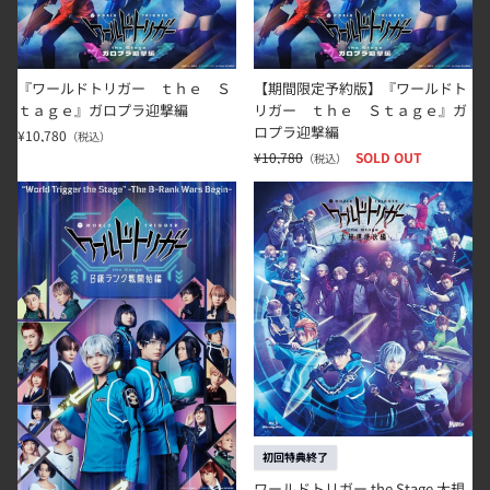
『ワールドトリガー ｔｈｅ Ｓ
【期間限定予約版】『ワールドト
ｔａｇｅ』ガロプラ迎撃編
リガー ｔｈｅ Ｓｔａｇｅ』ガ
ロプラ迎撃編
¥10,780
（税込）
¥10,780
SOLD OUT
（税込）
ワールドトリガー the Stage B級ランク戦開始編
ワールドトリガー the Stage 大
初回特典終了
ワールドトリガー the Stage 大規