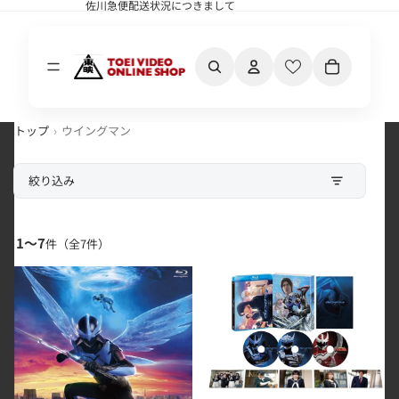
佐川急便配送状況につきまして
佐川急便配送状況につきまして
カート内の合計
トップ
ウイングマン
絞り込み
1〜7
件（全
7
件）
ウイングマン
ウイングマン 限定予約版