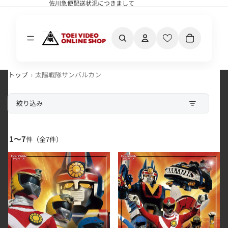
佐川急便配送状況につきまして
佐川急便配送状況につきまして
カート内の合計
トップ
太陽戦隊サンバルカン
絞り込み
1〜7
件（全
7
件）
太陽戦隊サンバルカン ＤＶＤ ＣＯＬＬＥＣＴＩＯＮ ＶＯＬ．
太陽戦隊サンバルカン ＤＶＤ 