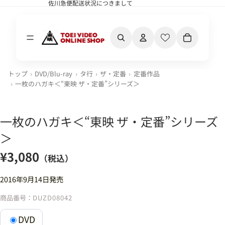
佐川急便配送状況につきまして
佐川急便配送状況につきまして
カート内の合計
トップ
DVD/Blu-ray
タ行
ザ・定番
定番作品
一枚のハガキ＜“東映 ザ・定番”シリーズ＞
一枚のハガキ＜“東映 ザ・定番”シリーズ
＞
¥3,080
（税込）
2016年9月14日発売
商品番号：
DUZD08042
DVD