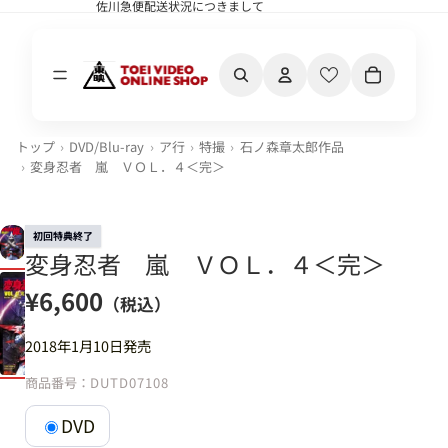
佐川急便配送状況につきまして
佐川急便配送状況につきまして
カート内の合計
トップ
DVD/Blu-ray
ア行
特撮
石ノ森章太郎作品
変身忍者 嵐 ＶＯＬ．４＜完＞
初回特典終了
変身忍者 嵐 ＶＯＬ．４＜完＞
¥6,600
（税込）
2018年1月10日発売
商品番号：
DUTD07108
DVD