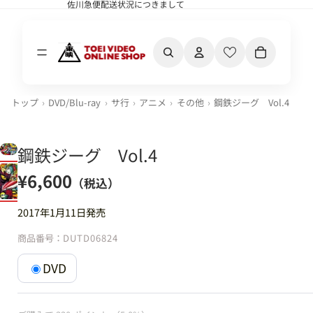
佐川急便配送状況につきまして
佐川急便配送状況につきまして
カート内の合計
トップ
DVD/Blu-ray
サ行
アニメ
その他
鋼鉄ジーグ Vol.4
鋼鉄ジーグ Vol.4
¥6,600
（税込）
2017年1月11日発売
商品番号：
DUTD06824
DVD