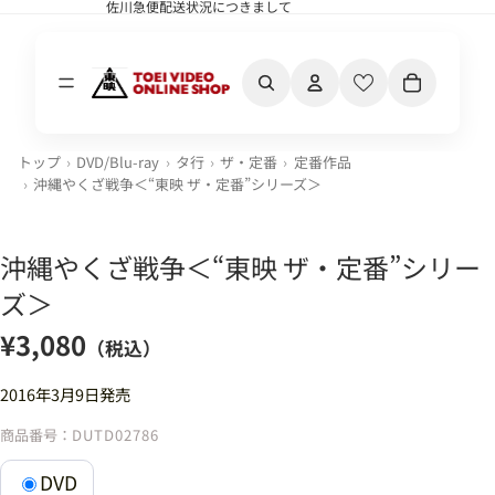
佐川急便配送状況につきまして
佐川急便配送状況につきまして
カート内の合計
トップ
DVD/Blu-ray
タ行
ザ・定番
定番作品
沖縄やくざ戦争＜“東映 ザ・定番”シリーズ＞
沖縄やくざ戦争＜“東映 ザ・定番”シリー
ズ＞
¥3,080
（税込）
2016年3月9日発売
商品番号：
DUTD02786
DVD