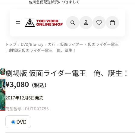
佐川急便配送状況につきまして
佐川急便配送状況につきまして
カート内の合計
トップ
DVD/Blu-ray
カ行
仮面ライダー
仮面ライダー電王
劇場版 仮面ライダー電王 俺、誕生！
劇場版 仮面ライダー電王 俺、誕生！
¥3,080
（税込）
2017年12月6日発売
商品番号：
DUTD02756
DVD