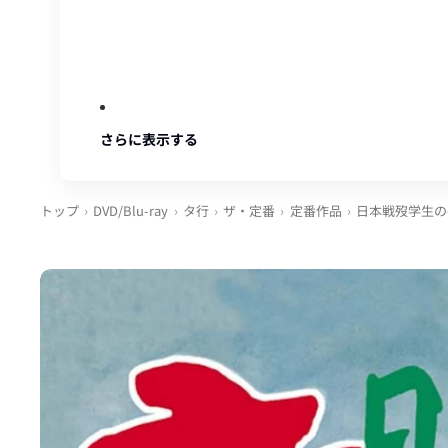
さらに表示する
トップ
DVD/Blu-ray
タ行
ザ・定番
定番作品
日本戦歿学生の