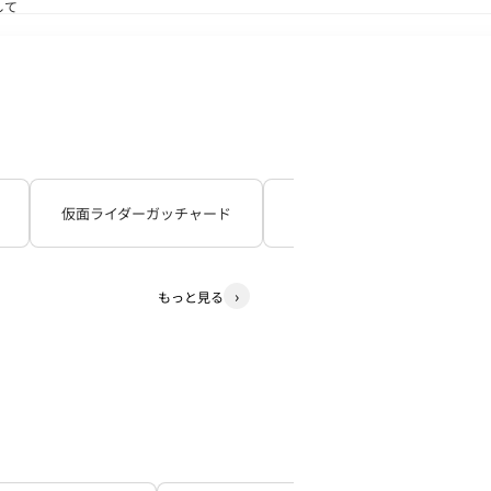
して
送状況につきまして
仮面ライダーガッチャード
仮面ライダーギーツ
もっと見る