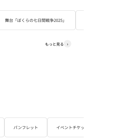
舞台「ぼくらの七日間戦争2025」
死神遣いの事件帖
少
もっと見る
パンフレット
イベントチケット