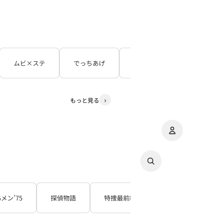
ムビ×ステ
でっちあげ
呪怨
３５年目の
もっと見る
アカウント
その
注
Gメン’75
探偵物語
特捜最前線