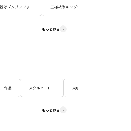
戦隊ブンブンジャー
王様戦隊キングオージャー
暴太郎戦
もっと見る
CT作品
メタルヒーロー
東映TV特撮シリーズ
石
もっと見る