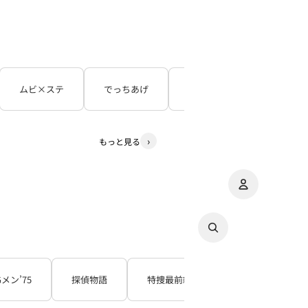
ムビ×ステ
でっちあげ
呪怨
３５年目の
もっと見る
アカウント
その
注
Gメン’75
探偵物語
特捜最前線