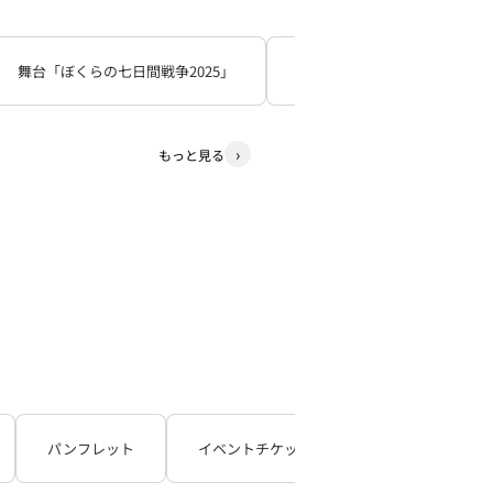
舞台「ぼくらの七日間戦争2025」
死神遣いの事件帖
少
もっと見る
パンフレット
イベントチケット