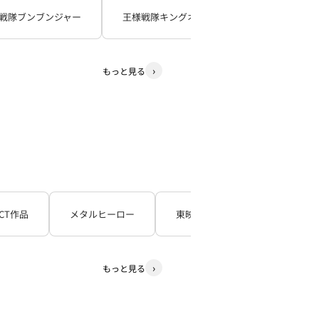
戦隊ブンブンジャー
王様戦隊キングオージャー
暴太郎戦
もっと見る
CT作品
メタルヒーロー
東映TV特撮シリーズ
石
もっと見る