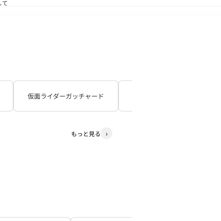
して
送状況につきまして
仮面ライダーガッチャード
仮面ライダーギーツ
もっと見る