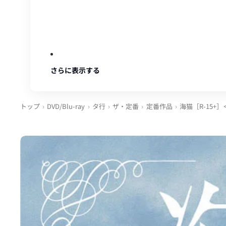
さらに表示する
トップ
DVD/Blu-ray
タ行
ザ・定番
定番作品
海猫［R-15+