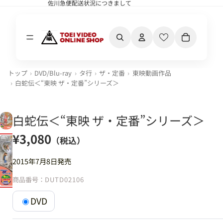
佐川急便配送状況につきまして
佐川急便配送状況につきまして
カート内の合計
トップ
DVD/Blu-ray
タ行
ザ・定番
東映動画作品
白蛇伝＜“東映 ザ・定番”シリーズ＞
白蛇伝＜“東映 ザ・定番”シリーズ＞
¥3,080
（税込）
2015年7月8日発売
商品番号：
DUTD02106
DVD