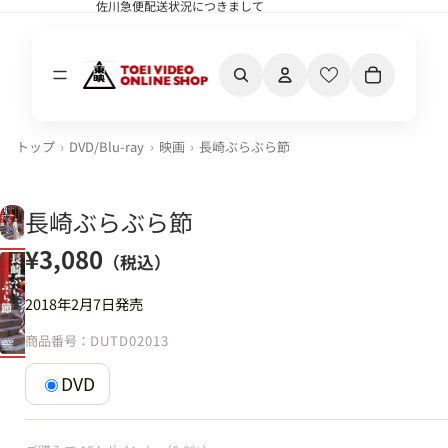
佐川急便配送状況につきまして
佐川急便配送状況につきまして
カート内の合計
トップ
DVD/Blu-ray
映画
長崎ぶらぶら節
長崎ぶらぶら節
¥3,080
（税込）
2018年2月7日発売
商品番号：
DUTD02013
DVD