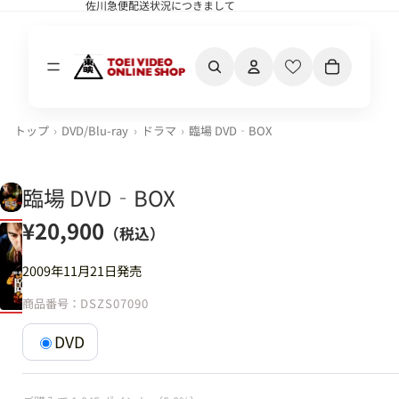
佐川急便配送状況につきまして
佐川急便配送状況につきまして
カート内の合計
トップ
DVD/Blu-ray
ドラマ
臨場 DVD‐BOX
臨場 DVD‐BOX
¥20,900
（税込）
2009年11月21日発売
商品番号：
DSZS07090
DVD