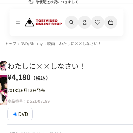
佐川急便配送状況につきまして
佐川急便配送状況につきまして
カート内の合計
トップ
DVD/Blu-ray
映画
わたしに××しなさい！
わたしに××しなさい！
¥4,180
（税込）
2018年6月13日発売
商品番号：
DSZD08189
DVD