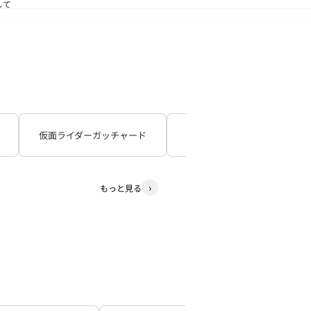
して
送状況につきまして
仮面ライダーガッチャード
仮面ライダーギーツ
もっと見る