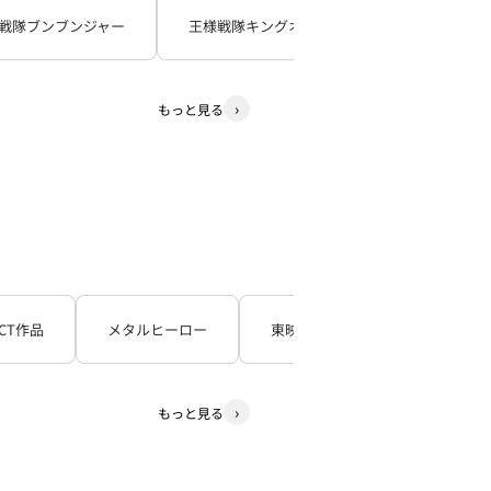
戦隊ブンブンジャー
王様戦隊キングオージャー
暴太郎戦
もっと見る
CT作品
メタルヒーロー
東映TV特撮シリーズ
石
もっと見る