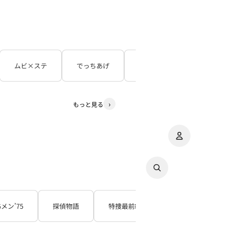
ムビ×ステ
でっちあげ
呪怨
３５年目の
もっと見る
アカウント
その
注
Gメン’75
探偵物語
特捜最前線