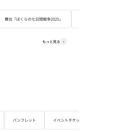
舞台「ぼくらの七日間戦争2025」
死神遣いの事件帖
少
もっと見る
パンフレット
イベントチケット