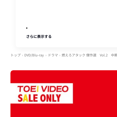
さらに表示する
トップ
DVD/Blu-ray
ドラマ
燃えろアタック 傑作選 Vol.2 