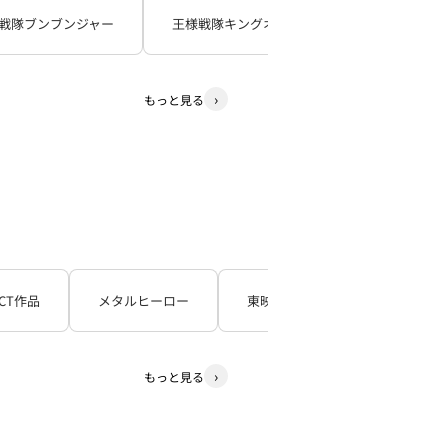
戦隊ブンブンジャー
王様戦隊キングオージャー
暴太郎戦
もっと見る
CT作品
メタルヒーロー
東映TV特撮シリーズ
石
もっと見る