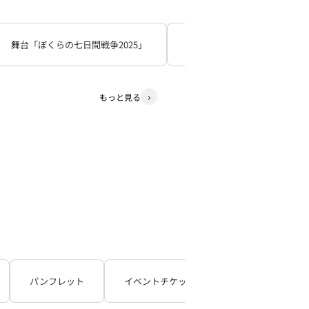
舞台「ぼくらの七日間戦争2025」
死神遣いの事件帖
少
もっと見る
パンフレット
イベントチケット