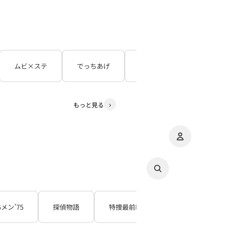
ムビ×ステ
でっちあげ
呪怨
３５年目の
もっと見る
アカウント
その
注
Gメン’75
探偵物語
特捜最前線