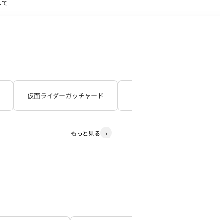
して
送状況につきまして
仮面ライダーガッチャード
仮面ライダーギーツ
もっと見る