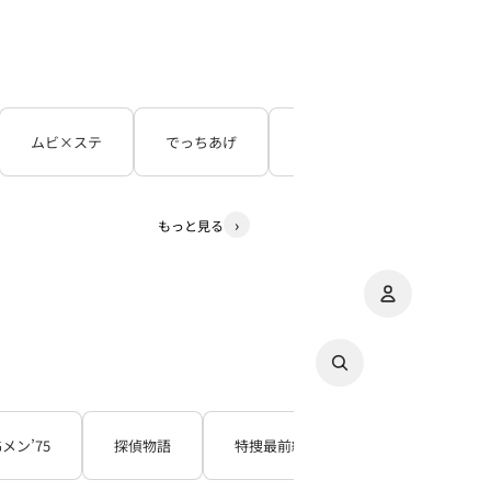
ムビ×ステ
でっちあげ
呪怨
３５年目の
もっと見る
アカウント
その
注
Gメン’75
探偵物語
特捜最前線