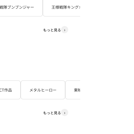
戦隊ブンブンジャー
王様戦隊キングオージャー
暴太郎戦
もっと見る
CT作品
メタルヒーロー
東映TV特撮シリーズ
石
もっと見る