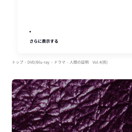
さらに表示する
トップ
DVD/Blu-ray
ドラマ
人間の証明 Vol.4(完)