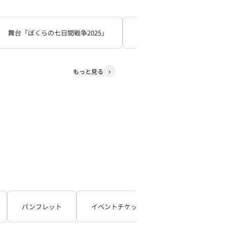
舞台「ぼくらの七日間戦争2025」
死神遣いの事件帖
少
もっと見る
パンフレット
イベントチケット