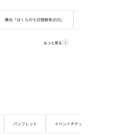
舞台「ぼくらの七日間戦争2025」
死神遣いの事件帖
少
もっと見る
パンフレット
イベントチケット