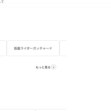
して
送状況につきまして
仮面ライダーガッチャード
仮面ライダーギーツ
もっと見る