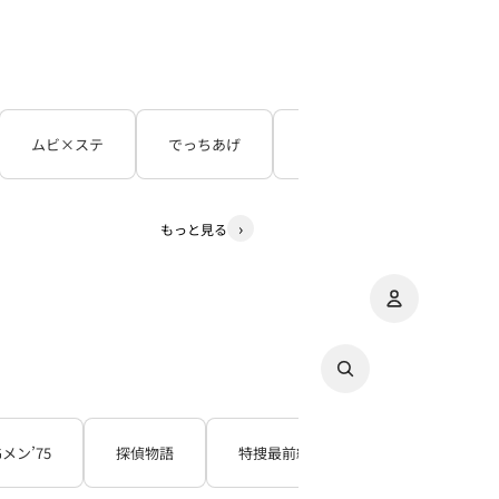
ムビ×ステ
でっちあげ
呪怨
３５年目の
もっと見る
アカウント
その
注
Gメン’75
探偵物語
特捜最前線