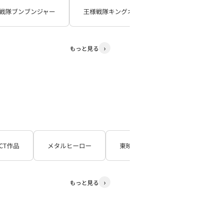
戦隊ブンブンジャー
王様戦隊キングオージャー
暴太郎戦
もっと見る
CT作品
メタルヒーロー
東映TV特撮シリーズ
石
もっと見る