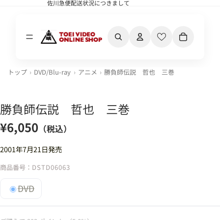
佐川急便配送状況につきまして
佐川急便配送状況につきまして
カート内の合計
トップ
DVD/Blu-ray
アニメ
勝負師伝説 哲也 三巻
勝負師伝説 哲也 三巻
¥6,050
（税込）
2001年7月21日発売
商品番号：
DSTD06063
DVD