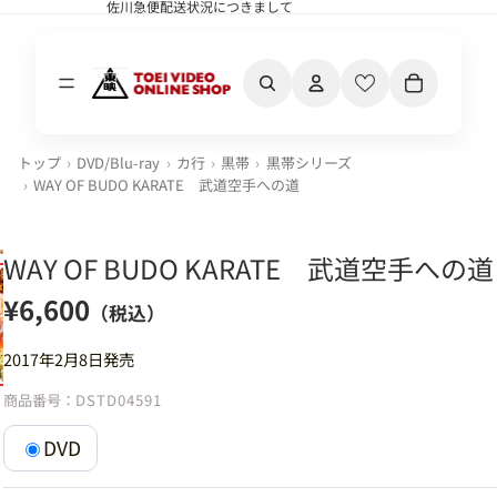
佐川急便配送状況につきまして
佐川急便配送状況につきまして
カート内の合計
トップ
DVD/Blu-ray
カ行
黒帯
黒帯シリーズ
WAY OF BUDO KARATE 武道空手への道
WAY OF BUDO KARATE 武道空手への道
¥6,600
（税込）
2017年2月8日発売
商品番号：
DSTD04591
DVD