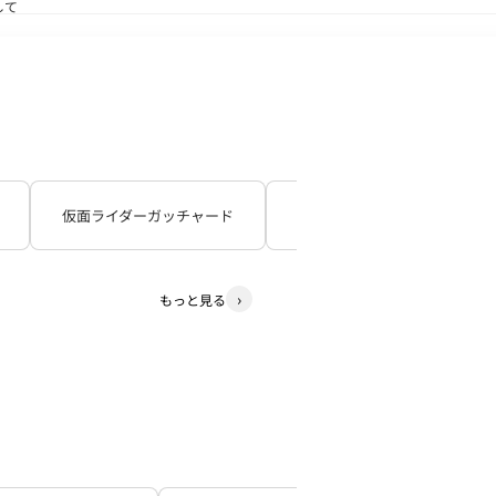
して
送状況につきまして
仮面ライダーガッチャード
仮面ライダーギーツ
もっと見る