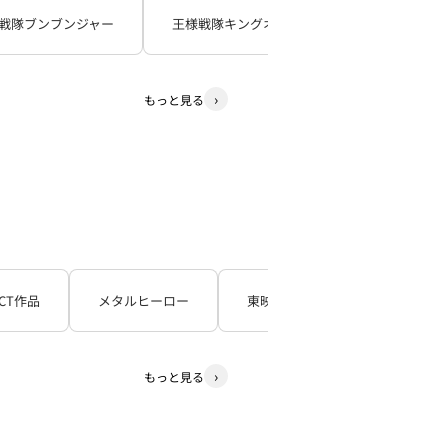
戦隊ブンブンジャー
王様戦隊キングオージャー
暴太郎戦
もっと見る
CT作品
メタルヒーロー
東映TV特撮シリーズ
石
もっと見る