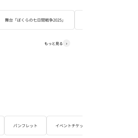
舞台「ぼくらの七日間戦争2025」
死神遣いの事件帖
少
もっと見る
パンフレット
イベントチケット