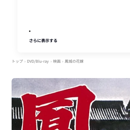
さらに表示する
トップ
DVD/Blu-ray
映画
鳳城の花嫁