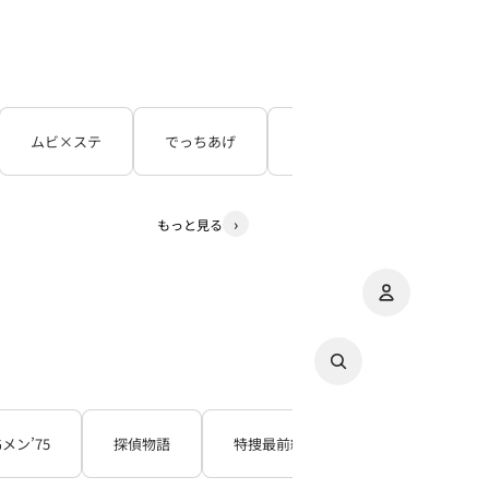
ムビ×ステ
でっちあげ
呪怨
３５年目の
もっと見る
アカウント
その
注
Gメン’75
探偵物語
特捜最前線