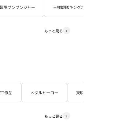
戦隊ブンブンジャー
王様戦隊キングオージャー
暴太郎戦
もっと見る
CT作品
メタルヒーロー
東映TV特撮シリーズ
石
もっと見る