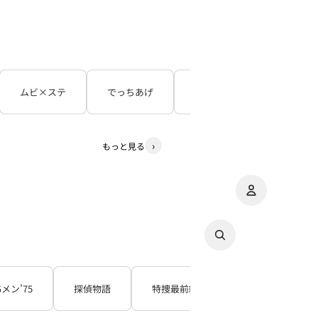
ムビ×ステ
でっちあげ
呪怨
３５年目の
もっと見る
アカウント
その
注
Gメン’75
探偵物語
特捜最前線