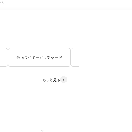
して
送状況につきまして
仮面ライダーガッチャード
仮面ライダーギーツ
もっと見る