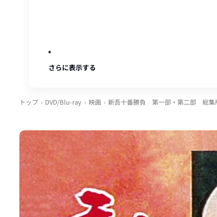
さらに表示する
トップ
DVD/Blu-ray
映画
新吾十番勝負 第一部・第二部 総集