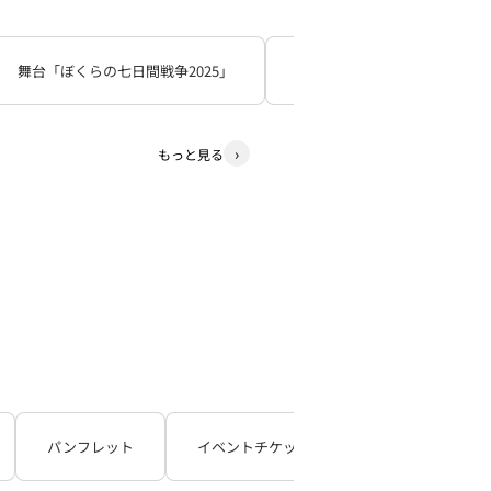
舞台「ぼくらの七日間戦争2025」
死神遣いの事件帖
少
もっと見る
パンフレット
イベントチケット