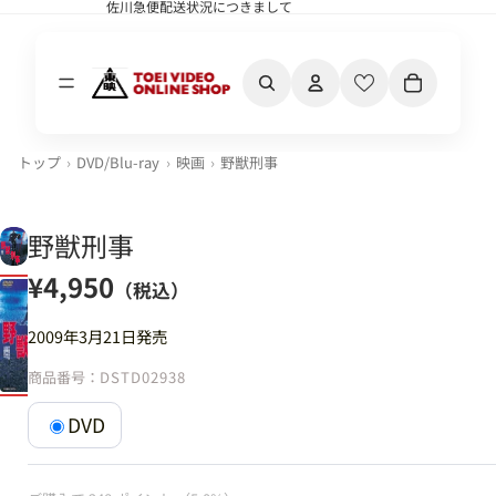
佐川急便配送状況につきまして
佐川急便配送状況につきまして
カート内の合計
トップ
DVD/Blu-ray
映画
野獣刑事
野獣刑事
¥4,950
（税込）
2009年3月21日発売
商品番号：
DSTD02938
DVD