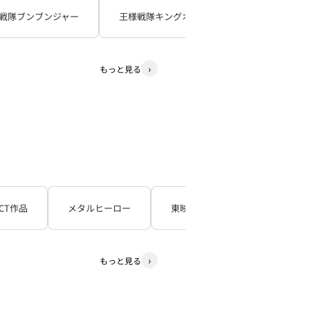
戦隊ブンブンジャー
王様戦隊キングオージャー
暴太郎戦
もっと見る
CT作品
メタルヒーロー
東映TV特撮シリーズ
石
もっと見る