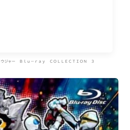
ュウジャー Ｂｌｕ－ｒａｙ ＣＯＬＬＥＣＴＩＯＮ ３