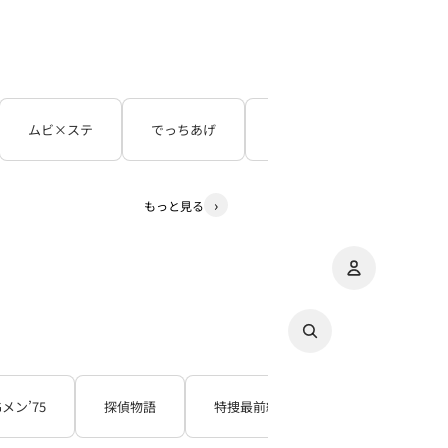
ムビ×ステ
でっちあげ
呪怨
３５年目の
もっと見る
アカウント
その
注
Gメン’75
探偵物語
特捜最前線