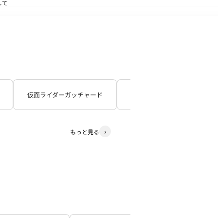
して
送状況につきまして
仮面ライダーガッチャード
仮面ライダーギーツ
もっと見る