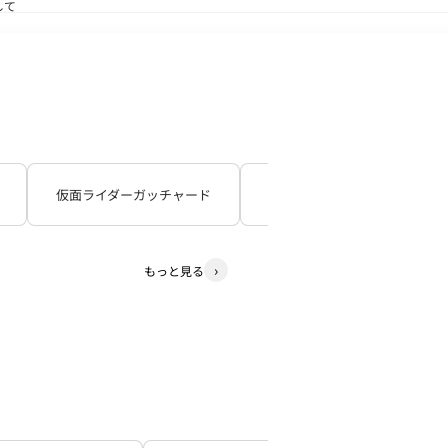
して
送状況につきまして
仮面ライダーガッチャード
仮面ライダーギーツ
もっと見る