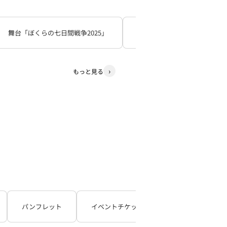
舞台「ぼくらの七日間戦争2025」
死神遣いの事件帖
少
もっと見る
パンフレット
イベントチケット