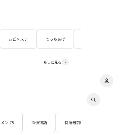
ムビ×ステ
でっちあげ
呪怨
３５年目の
もっと見る
アカウント
その
注
Gメン’75
探偵物語
特捜最前線