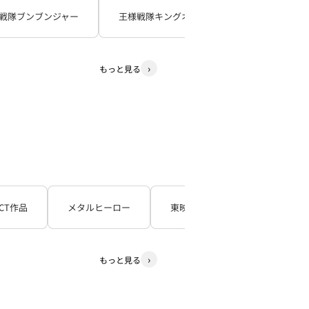
戦隊ブンブンジャー
王様戦隊キングオージャー
暴太郎戦
もっと見る
CT作品
メタルヒーロー
東映TV特撮シリーズ
石
もっと見る