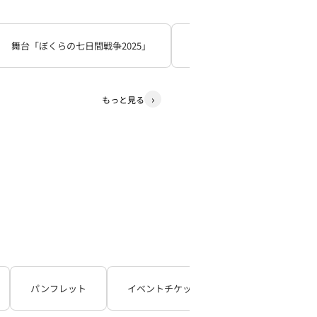
舞台「ぼくらの七日間戦争2025」
死神遣いの事件帖
少
もっと見る
パンフレット
イベントチケット