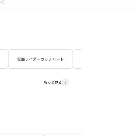
して
送状況につきまして
仮面ライダーガッチャード
仮面ライダーギーツ
もっと見る