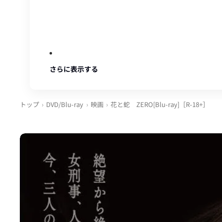
さらに表示する
トップ
DVD/Blu-ray
映画
花と蛇 ZERO[Blu-ray]［R-18+］