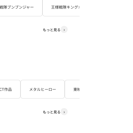
戦隊ブンブンジャー
王様戦隊キングオージャー
暴太郎戦
もっと見る
CT作品
メタルヒーロー
東映TV特撮シリーズ
石
もっと見る