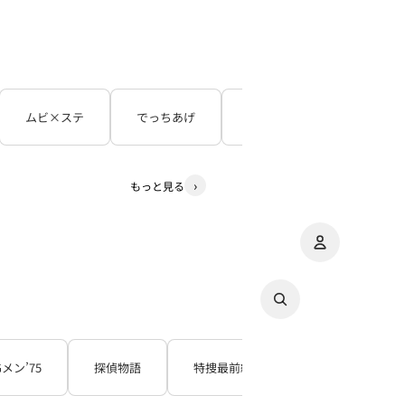
ムビ×ステ
でっちあげ
呪怨
３５年目の
もっと見る
アカウント
その
注
Gメン’75
探偵物語
特捜最前線