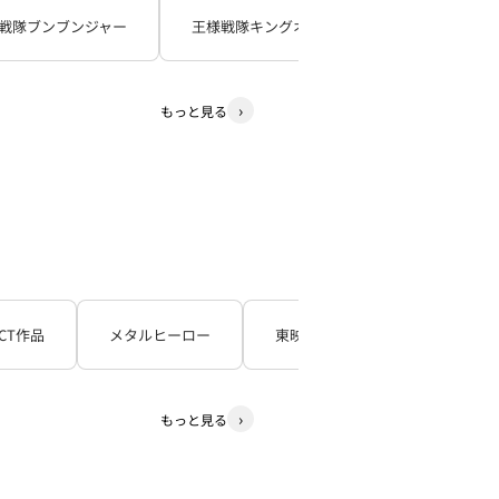
戦隊ブンブンジャー
王様戦隊キングオージャー
暴太郎戦
もっと見る
CT作品
メタルヒーロー
東映TV特撮シリーズ
石
もっと見る