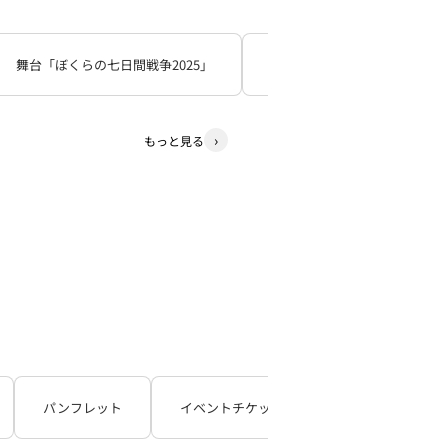
舞台「ぼくらの七日間戦争2025」
死神遣いの事件帖
少
もっと見る
パンフレット
イベントチケット