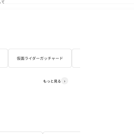
して
送状況につきまして
仮面ライダーガッチャード
仮面ライダーギーツ
もっと見る