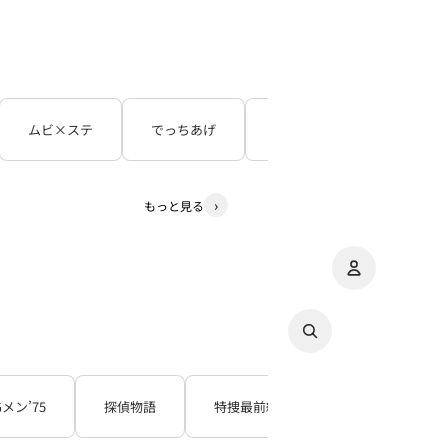
ムビ×ステ
でっちあげ
呪怨
３５年目の
もっと見る
アカウント
その
注
Gメン’75
探偵物語
特捜最前線