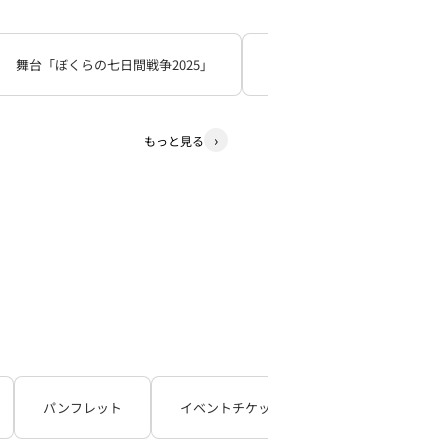
舞台「ぼくらの七日間戦争2025」
死神遣いの事件帖
少
もっと見る
パンフレット
イベントチケット