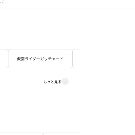
して
送状況につきまして
仮面ライダーガッチャード
仮面ライダーギーツ
もっと見る