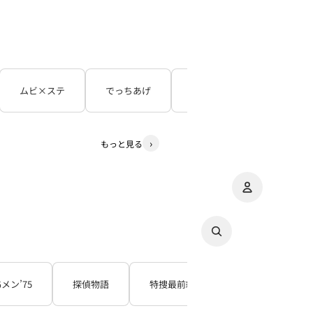
ムビ×ステ
でっちあげ
呪怨
３５年目の
もっと見る
アカウント
その
注
Gメン’75
探偵物語
特捜最前線