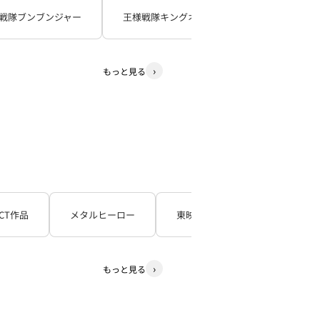
戦隊ブンブンジャー
王様戦隊キングオージャー
暴太郎戦
もっと見る
CT作品
メタルヒーロー
東映TV特撮シリーズ
石
もっと見る